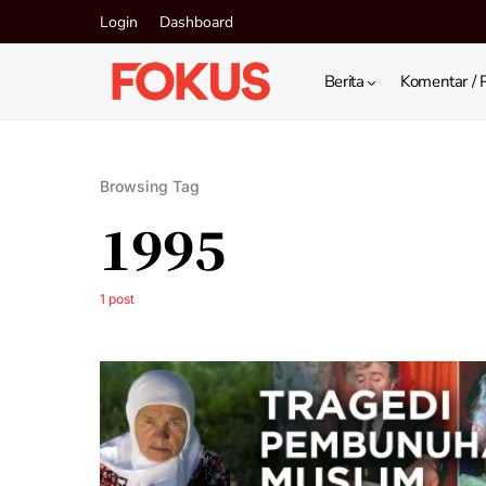
Login
Dashboard
Berita
Komentar / 
Browsing Tag
1995
1 post