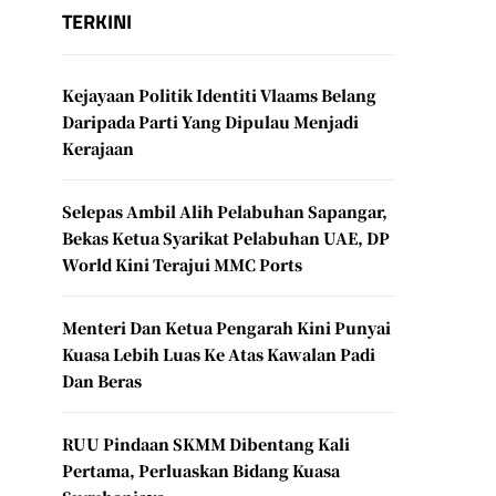
TERKINI
Kejayaan Politik Identiti Vlaams Belang
Daripada Parti Yang Dipulau Menjadi
Kerajaan
Selepas Ambil Alih Pelabuhan Sapangar,
Bekas Ketua Syarikat Pelabuhan UAE, DP
World Kini Terajui MMC Ports
Menteri Dan Ketua Pengarah Kini Punyai
Kuasa Lebih Luas Ke Atas Kawalan Padi
Dan Beras
RUU Pindaan SKMM Dibentang Kali
Pertama, Perluaskan Bidang Kuasa