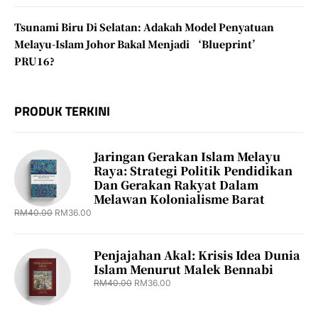
Tsunami Biru Di Selatan: Adakah Model Penyatuan
Melayu-Islam Johor Bakal Menjadi ‘Blueprint’
PRU16?
PRODUK TERKINI
Jaringan Gerakan Islam Melayu
Raya: Strategi Politik Pendidikan
Dan Gerakan Rakyat Dalam
Melawan Kolonialisme Barat
RM
40.00
RM
36.00
Penjajahan Akal: Krisis Idea Dunia
Islam Menurut Malek Bennabi
RM
40.00
RM
36.00