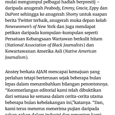
mulai mengumpul pelbagai hadiah berprestij –
daripada anugerah
Peabody, Emmy, Gracie, Eppy
dan
DuPont
sehingga ke anugerah
Shorty
untuk suapan
berita Twitter terbaik, anugerah muka depan kelab
Newswomen’s of New Yo
rk dan juga mendapat
petikan daripada kumpulan-kumpulan seperti
Persatuan Kebangsaan Wartawan berkulit hitam
(
National Association of Black Journalists
) dan
Kewartawanan Amerika Asli (
Native American
Journalism
).
Anstey berkata AJAM mencapai kemajuan yang
perlahan tetapi berterusan sejak beberapa bulan
lepas dalam menambahkan bilangan penontonnya.
“Kecemerlangan editorial kami telah dibuktikan
dari semasa ke semasa dalam cerita-cerita utama
beberapa bulan kebelakangan ini,”katanya. “Dan,
kami terus menerus menerima pujian daripada
rakan-rakan dalam industri dan penonton kami