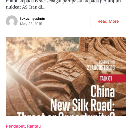
billion kepada Israel sebagai pampasan kepada perjanjian
nuklear AS-Iran di…
fokusmyadmin
Read More
May 23, 2015
Pendapat
Rantau