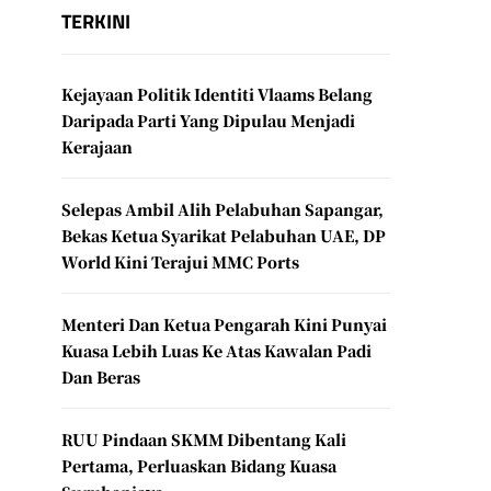
TERKINI
Kejayaan Politik Identiti Vlaams Belang
Daripada Parti Yang Dipulau Menjadi
Kerajaan
Selepas Ambil Alih Pelabuhan Sapangar,
Bekas Ketua Syarikat Pelabuhan UAE, DP
World Kini Terajui MMC Ports
Menteri Dan Ketua Pengarah Kini Punyai
Kuasa Lebih Luas Ke Atas Kawalan Padi
Dan Beras
RUU Pindaan SKMM Dibentang Kali
Pertama, Perluaskan Bidang Kuasa