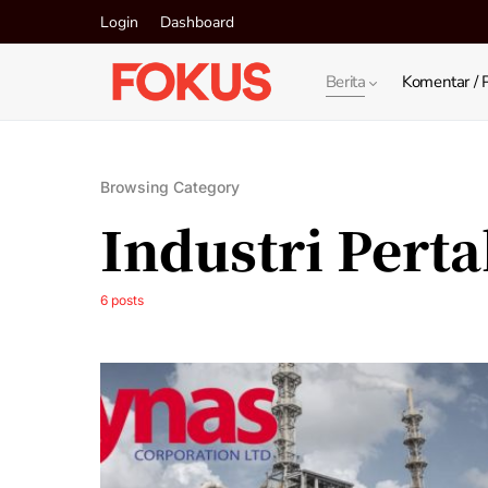
Login
Dashboard
Berita
Komentar / 
Browsing Category
Industri Pert
6 posts