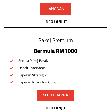
LANGGAN
INFO LANJUT
FOKUS.MY merupakan sebuah portal yang dimiliki
oleh
IRIS Institute
.
Pakej Premium
oleh
Rekasawang
Bermula RM1000
Affiliate Area
Semua Pakej Perak
Depth-Interview
Laporan Strategik
Laporan Kuasa Nasiaonal
SEBUT HARGA
INFO LANJUT