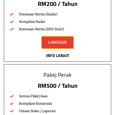
RM200 / Tahun
[membership level=”1″] RADAR 2020 (Edisi 2)21 Jan 2020
Pantauan Berita utama 21 Januari 2020 1. Lagi aset
Khazanah…
Pantauan Berita (Radar)
Kompilasi Radar
wafiqazman
Read More
January 22, 2020
Rumusan Berita (IRIS Brief)
LANGGAN
Rantau
INFO LANJUT
Wartawan Dedah Kezaliman Al-Sisi
Ditahan
Pertempuran di Fallujah semasa kempen perang US terharap
Pakej Perak
Iraq tidak mungkin dapat diketahui dunia sekiranya tidak
dilaporkan oleh…
RM500 / Tahun
fokusmyadmin
Read More
Semua Pakej Asas
June 28, 2015
Kompilasi Komentar
Ulasan Buku / Laporan