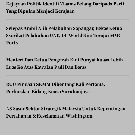
Kejayaan Politik Identiti Vlaams Belang Daripada Parti
Yang Dipulau Menjadi Kerajaan
Selepas Ambil Alih Pelabuhan Sapangar, Bekas Ketua
Syarikat Pelabuhan UAE, DP World Kini Terajui MMC
Ports
Menteri Dan Ketua Pengarah Kini Punyai Kuasa Lebih
Luas Ke Atas Kawalan Padi Dan Beras
RUU Pindaan SKMM Dibentang Kali Pertama,
Perluaskan Bidang Kuasa Suruhanjaya
AS Sasar Sektor Strategik Malaysia Untuk Kepentingan
Pertahanan & Keselamatan Washington