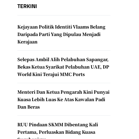
TERKINI
Kejayaan Politik Identiti Vlaams Belang
Daripada Parti Yang Dipulau Menjadi
Kerajaan
Selepas Ambil Alih Pelabuhan Sapangar,
Bekas Ketua Syarikat Pelabuhan UAE, DP
World Kini Terajui MMC Ports
Menteri Dan Ketua Pengarah Kini Punyai
Kuasa Lebih Luas Ke Atas Kawalan Padi
Dan Beras
RUU Pindaan SKMM Dibentang Kali
Pertama, Perluaskan Bidang Kuasa