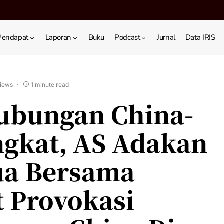
Pendapat
Laporan
Buku
Podcast
Jurnal
Data IRIS
views
1 minute read
ubungan China-
ngkat, AS Adakan
ua Bersama
t Provokasi