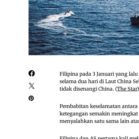
Filipina pada 3 Januari yang l
selama dua hari di Laut China S
tidak disenangi China. (
The Star
)
Pembabitan keselamatan antara d
ketegangan semakin meningkat di
menyalahkan satu sama lain atas
Filipina dan AS pertama kali m