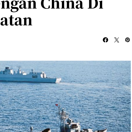
ngan China Di
latan