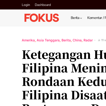
Login
Dashboard
Berita
Komentar / 
Amerika
Asia Tenggara
Berita
China
Radar
11 
Ketegangan H
Filipina Meni
Rondaan Ked
Filipina Disaa