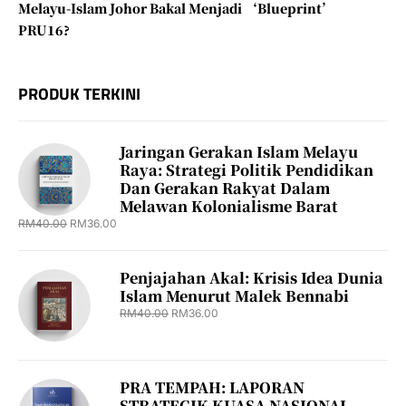
Melayu-Islam Johor Bakal Menjadi ‘Blueprint’
PRU16?
PRODUK TERKINI
Jaringan Gerakan Islam Melayu
Raya: Strategi Politik Pendidikan
Dan Gerakan Rakyat Dalam
Melawan Kolonialisme Barat
RM
40.00
RM
36.00
Penjajahan Akal: Krisis Idea Dunia
Islam Menurut Malek Bennabi
RM
40.00
RM
36.00
PRA TEMPAH: LAPORAN
STRATEGIK KUASA NASIONAL