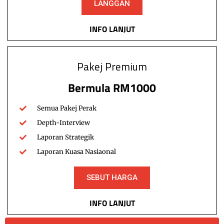
LANGGAN
INFO LANJUT
FOKUS.MY merupakan sebuah portal yang dimiliki
oleh
IRIS Institute
.
Pakej Premium
oleh
Rekasawang
Bermula RM1000
Affiliate Area
Semua Pakej Perak
Depth-Interview
Laporan Strategik
Laporan Kuasa Nasiaonal
SEBUT HARGA
INFO LANJUT