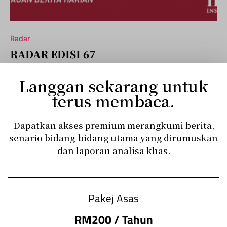
Radar
RADAR EDISI 67
[membership level=”1″] RADAR EDISI 679 September 2019 –
Langgan sekarang untuk
DALAM NEGARA – Ekonomi 1. Telenor dan Axiata batalkan
hasrat…
terus membaca.
wafiqazman
Read More
September 9, 2019
Dapatkan akses premium merangkumi berita,
senario bidang-bidang utama yang dirumuskan
dan laporan analisa khas.
Pakej Asas
RM200 / Tahun