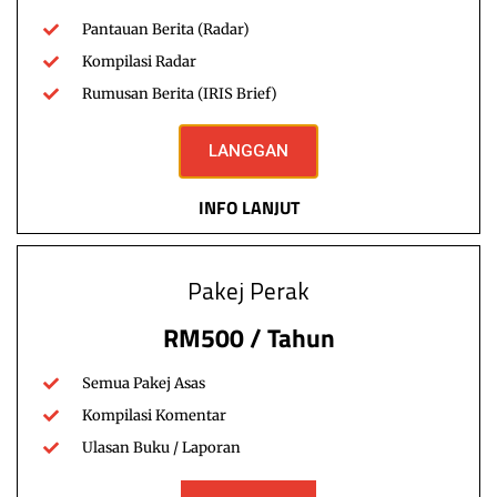
Pantauan Berita (Radar)
Kompilasi Radar
Rumusan Berita (IRIS Brief)
Highlight
IRIS Brief
Landskap
Malaysia
LANGGAN
Sistem Politik, Urus Tadbir & Pembangunan Dasar
Tsunami Biru Di Selatan: Adakah
INFO LANJUT
Model Penyatuan Melayu-Islam Johor
Bakal Menjadi ‘Blueprint’ PRU16?
Pakej Perak
1. Pengenalan: Gambaran Besar PRN Johor 2026 Pilihan Raya
Negeri (PRN) Johor ke-16 pada 11 Julai 2026 telah…
RM500 / Tahun
IRIS Institute
Read More
Semua Pakej Asas
July 13, 2026
Kompilasi Komentar
Ulasan Buku / Laporan