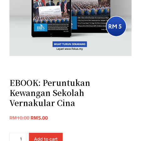
EBOOK: Peruntukan
Kewangan Sekolah
Vernakular Cina
RM
10.00
RM
5.00
Add to cart