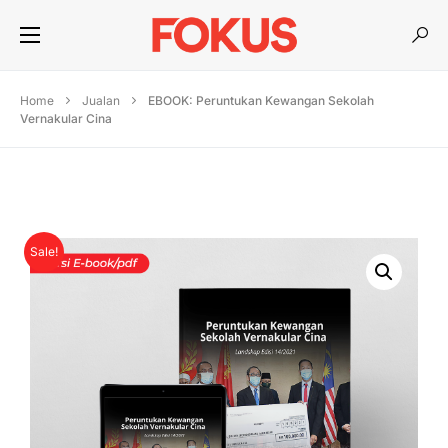
Home
Jualan
EBOOK: Peruntukan Kewangan Sekolah
Vernakular Cina
Sale!