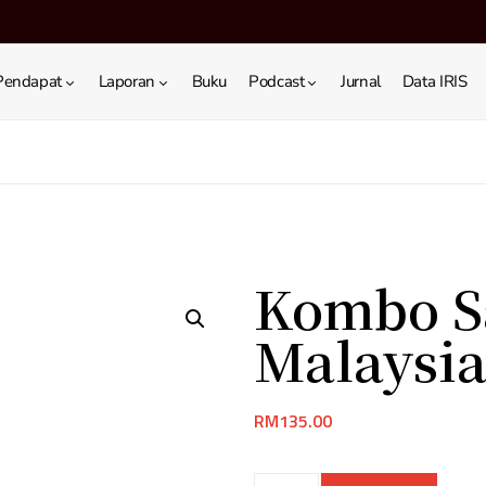
Pendapat
Laporan
Buku
Podcast
Jurnal
Data IRIS
Kombo S
Malaysi
RM
135.00