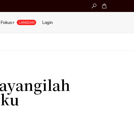
Fokus+
Login
LANGGAN
ayangilah
aku