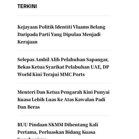
TERKINI
Kejayaan Politik Identiti Vlaams Belang
Daripada Parti Yang Dipulau Menjadi
Kerajaan
Selepas Ambil Alih Pelabuhan Sapangar,
Bekas Ketua Syarikat Pelabuhan UAE, DP
World Kini Terajui MMC Ports
Menteri Dan Ketua Pengarah Kini Punyai
Kuasa Lebih Luas Ke Atas Kawalan Padi
Dan Beras
RUU Pindaan SKMM Dibentang Kali
Pertama, Perluaskan Bidang Kuasa