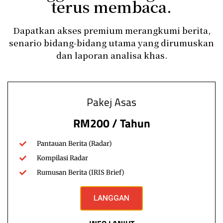
terus membaca.
Rantau
Realiti Penindasan Umat Islam:
Larangan Bertudung (bahagian 1)
Dapatkan akses premium merangkumi berita,
senario bidang-bidang utama yang dirumuskan
1) Sami ektremis dalang penindasan wanita Muslim di
dan laporan analisa khas.
Myammar Di Myanmar, sebuah gerakan sami Buddha
berpengaruh dan dikenali…
fokusmyadmin
Read More
July 6, 2015
Pakej Asas
RM200 / Tahun
Pantauan Berita (Radar)
Kompilasi Radar
Rumusan Berita (IRIS Brief)
LANGGAN