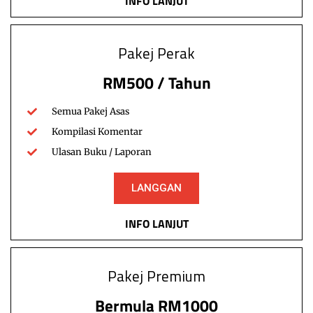
INFO LANJUT
Pakej Perak
Berita
Ekonomi & Modal Kewangan
Malaysia
RM500 / Tahun
Bigpay Raih Dana Sehingga US$100
Juta, Sasar Jadi Bank Pencabar Digital
Semua Pakej Asas
Terkemuka
Kompilasi Komentar
KUALA LUMPUR- BigPay, unit e-dompet AirAsia
Ulasan Buku / Laporan
Group berjaya memperoleh dana sehingga US$100 juta
daripada konglomerat Korea Selatan, SK Group bagi…
LANGGAN
fokusmyadmin
Read More
August 7, 2021
INFO LANJUT
Pakej Premium
Bermula RM1000