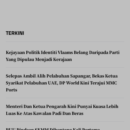
TERKINI
Kejayaan Politik Identiti Vlaams Belang Daripada Parti
Yang Dipulau Menjadi Kerajaan
Selepas Ambil Alih Pelabuhan Sapangar, Bekas Ketua
Syarikat Pelabuhan UAE, DP World Kini Terajui MMC
Ports
Menteri Dan Ketua Pengarah Kini Punyai Kuasa Lebih
Luas Ke Atas Kawalan Padi Dan Beras
RUU Pindaan SKMM Dibentang Kali Pertama,