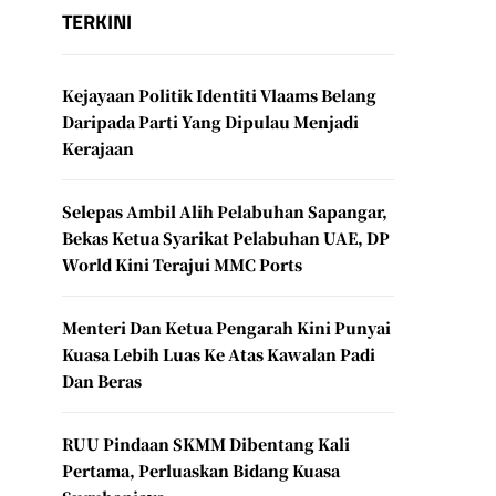
TERKINI
Kejayaan Politik Identiti Vlaams Belang
Daripada Parti Yang Dipulau Menjadi
Kerajaan
Selepas Ambil Alih Pelabuhan Sapangar,
Bekas Ketua Syarikat Pelabuhan UAE, DP
World Kini Terajui MMC Ports
Menteri Dan Ketua Pengarah Kini Punyai
Kuasa Lebih Luas Ke Atas Kawalan Padi
Dan Beras
RUU Pindaan SKMM Dibentang Kali
Pertama, Perluaskan Bidang Kuasa