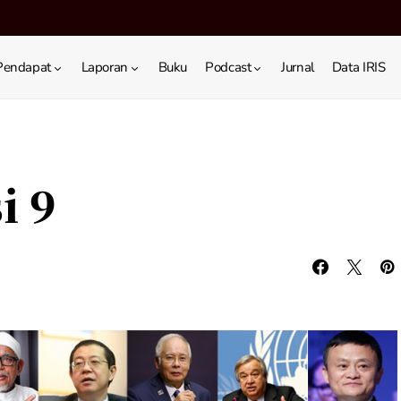
Pendapat
Laporan
Buku
Podcast
Jurnal
Data IRIS
i 9