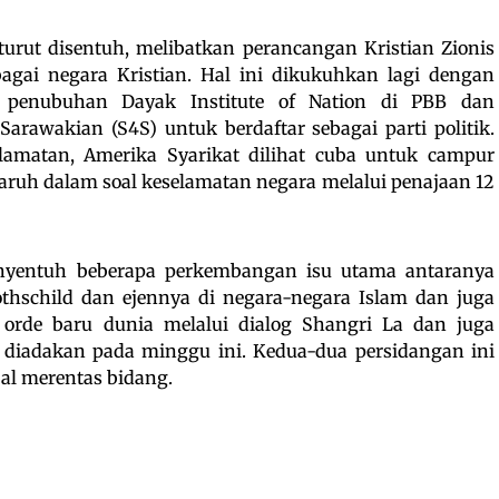
a turut disentuh, melibatkan perancangan Kristian Zionis
gai negara Kristian. Hal ini dikukuhkan lagi dengan
 penubuhan Dayak Institute of Nation di PBB dan
rawakian (S4S) untuk berdaftar sebagai parti politik.
lamatan, Amerika Syarikat dilihat cuba untuk campur
ruh dalam soal keselamatan negara melalui penajaan 12
nyentuh beberapa perkembangan isu utama antaranya
othschild dan ejennya di negara-negara Islam dan juga
u orde baru dunia melalui dialog Shangri La dan juga
t diadakan pada minggu ini. Kedua-dua persidangan ini
obal merentas bidang.