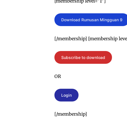
[membership level=”1″]
Download Rumusan Mingguan 9
[/membership] [membership level
Subscribe to download
OR
Login
[/membership]