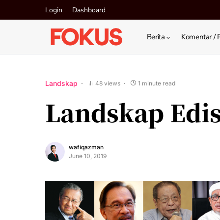
Login
Dashboard
Berita
Komentar / 
Landskap
48 views
1 minute read
Landskap Edis
wafiqazman
June 10, 2019