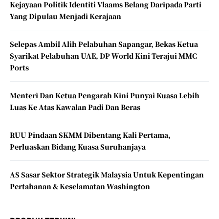
Kejayaan Politik Identiti Vlaams Belang Daripada Parti
Yang Dipulau Menjadi Kerajaan
Selepas Ambil Alih Pelabuhan Sapangar, Bekas Ketua
Syarikat Pelabuhan UAE, DP World Kini Terajui MMC
Ports
Menteri Dan Ketua Pengarah Kini Punyai Kuasa Lebih
Luas Ke Atas Kawalan Padi Dan Beras
RUU Pindaan SKMM Dibentang Kali Pertama,
Perluaskan Bidang Kuasa Suruhanjaya
AS Sasar Sektor Strategik Malaysia Untuk Kepentingan
Pertahanan & Keselamatan Washington