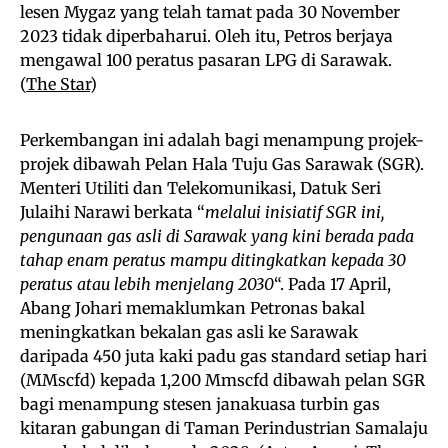
lesen Mygaz yang telah tamat pada 30 November
2023 tidak diperbaharui. Oleh itu, Petros berjaya
mengawal 100 peratus pasaran LPG di Sarawak.
(
The Star
)
Perkembangan ini adalah bagi menampung projek-
projek dibawah Pelan Hala Tuju Gas Sarawak (SGR).
Menteri Utiliti dan Telekomunikasi, Datuk Seri
Julaihi Narawi berkata “
melalui inisiatif SGR ini,
pengunaan gas asli di Sarawak yang kini berada pada
tahap enam peratus mampu ditingkatkan kepada 30
peratus atau lebih menjelang 2030
“. Pada 17 April,
Abang Johari memaklumkan Petronas bakal
meningkatkan bekalan gas asli ke Sarawak
daripada 450 juta kaki padu gas standard setiap hari
(MMscfd) kepada 1,200 Mmscfd dibawah pelan SGR
bagi menampung stesen janakuasa turbin gas
kitaran gabungan di Taman Perindustrian Samalaju