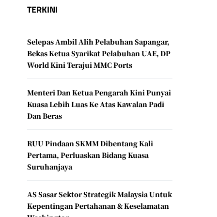
TERKINI
Selepas Ambil Alih Pelabuhan Sapangar,
Bekas Ketua Syarikat Pelabuhan UAE, DP
World Kini Terajui MMC Ports
Menteri Dan Ketua Pengarah Kini Punyai
Kuasa Lebih Luas Ke Atas Kawalan Padi
Dan Beras
RUU Pindaan SKMM Dibentang Kali
Pertama, Perluaskan Bidang Kuasa
Suruhanjaya
AS Sasar Sektor Strategik Malaysia Untuk
Kepentingan Pertahanan & Keselamatan