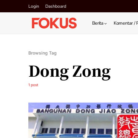
Login
Dashboard
Berita
Komentar / 
Browsing Tag
Dong Zong
1 post