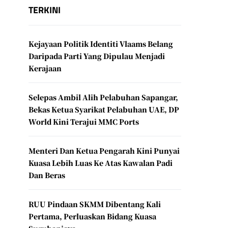
TERKINI
Kejayaan Politik Identiti Vlaams Belang
Daripada Parti Yang Dipulau Menjadi
Kerajaan
Selepas Ambil Alih Pelabuhan Sapangar,
Bekas Ketua Syarikat Pelabuhan UAE, DP
World Kini Terajui MMC Ports
Menteri Dan Ketua Pengarah Kini Punyai
Kuasa Lebih Luas Ke Atas Kawalan Padi
Dan Beras
RUU Pindaan SKMM Dibentang Kali
Pertama, Perluaskan Bidang Kuasa