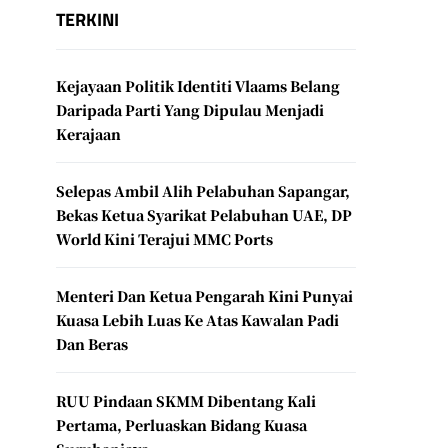
TERKINI
Kejayaan Politik Identiti Vlaams Belang
Daripada Parti Yang Dipulau Menjadi
Kerajaan
Selepas Ambil Alih Pelabuhan Sapangar,
Bekas Ketua Syarikat Pelabuhan UAE, DP
World Kini Terajui MMC Ports
Menteri Dan Ketua Pengarah Kini Punyai
Kuasa Lebih Luas Ke Atas Kawalan Padi
Dan Beras
RUU Pindaan SKMM Dibentang Kali
Pertama, Perluaskan Bidang Kuasa