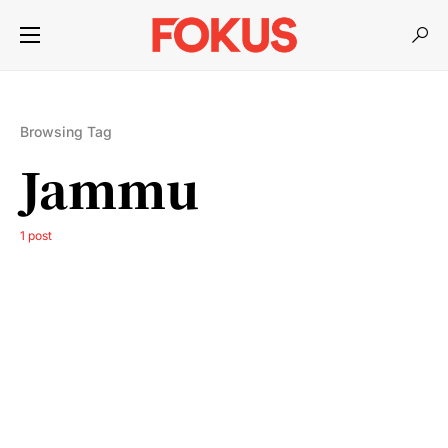
Browsing Tag
Jammu
1 post