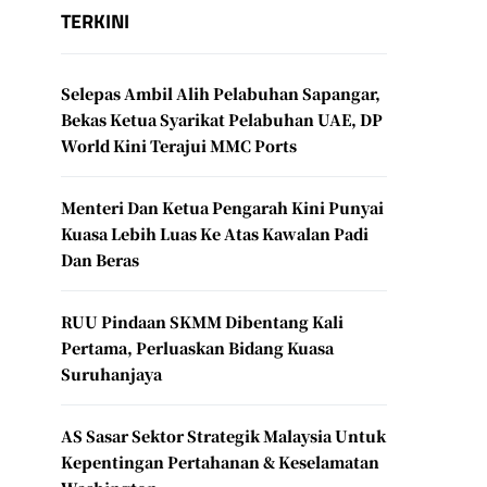
TERKINI
Selepas Ambil Alih Pelabuhan Sapangar,
Bekas Ketua Syarikat Pelabuhan UAE, DP
World Kini Terajui MMC Ports
Menteri Dan Ketua Pengarah Kini Punyai
Kuasa Lebih Luas Ke Atas Kawalan Padi
Dan Beras
RUU Pindaan SKMM Dibentang Kali
Pertama, Perluaskan Bidang Kuasa
Suruhanjaya
AS Sasar Sektor Strategik Malaysia Untuk
Kepentingan Pertahanan & Keselamatan