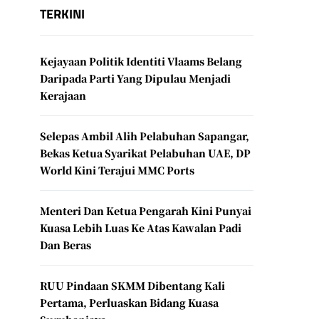
TERKINI
Kejayaan Politik Identiti Vlaams Belang
Daripada Parti Yang Dipulau Menjadi
Kerajaan
Selepas Ambil Alih Pelabuhan Sapangar,
Bekas Ketua Syarikat Pelabuhan UAE, DP
World Kini Terajui MMC Ports
Menteri Dan Ketua Pengarah Kini Punyai
Kuasa Lebih Luas Ke Atas Kawalan Padi
Dan Beras
RUU Pindaan SKMM Dibentang Kali
Pertama, Perluaskan Bidang Kuasa