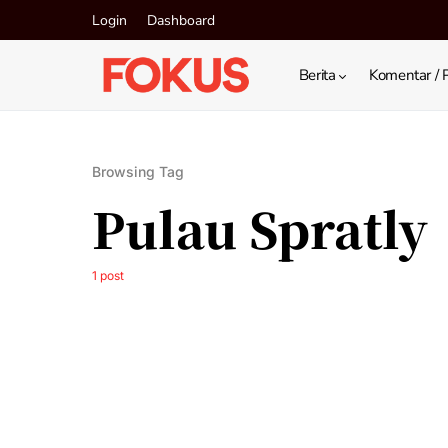
Login
Dashboard
Berita
Komentar / 
Browsing Tag
Pulau Spratly
1 post