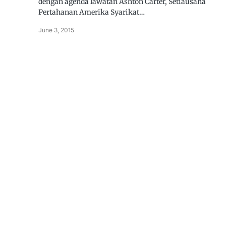
dengan agenda lawatan Ashton Carter, Setiausaha
Pertahanan Amerika Syarikat…
June 3, 2015