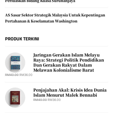
Perluaskan Bidang Kuasa Suruhanjaya
AS Sasar Sektor Strategik Malaysia Untuk Kepentingan
Pertahanan & Keselamatan Washington
PRODUK TERKINI
Jaringan Gerakan Islam Melayu
Raya: Strategi Politik Pendidikan
Dan Gerakan Rakyat Dalam
Melawan Kolonialisme Barat
RM
40.00
RM
36.00
Penjajahan Akal: Krisis Idea Dunia
Islam Menurut Malek Bennabi
RM
40.00
RM
36.00