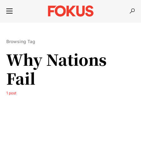
Browsing Tag
Why Nations
Fail
1 post