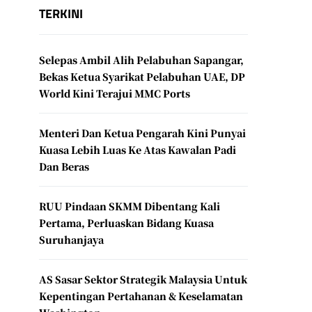
TERKINI
Selepas Ambil Alih Pelabuhan Sapangar,
Bekas Ketua Syarikat Pelabuhan UAE, DP
World Kini Terajui MMC Ports
Menteri Dan Ketua Pengarah Kini Punyai
Kuasa Lebih Luas Ke Atas Kawalan Padi
Dan Beras
RUU Pindaan SKMM Dibentang Kali
Pertama, Perluaskan Bidang Kuasa
Suruhanjaya
AS Sasar Sektor Strategik Malaysia Untuk
Kepentingan Pertahanan & Keselamatan