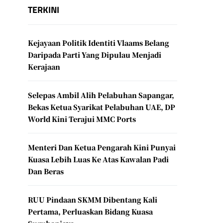
TERKINI
Kejayaan Politik Identiti Vlaams Belang
Daripada Parti Yang Dipulau Menjadi
Kerajaan
Selepas Ambil Alih Pelabuhan Sapangar,
Bekas Ketua Syarikat Pelabuhan UAE, DP
World Kini Terajui MMC Ports
Menteri Dan Ketua Pengarah Kini Punyai
Kuasa Lebih Luas Ke Atas Kawalan Padi
Dan Beras
RUU Pindaan SKMM Dibentang Kali
Pertama, Perluaskan Bidang Kuasa