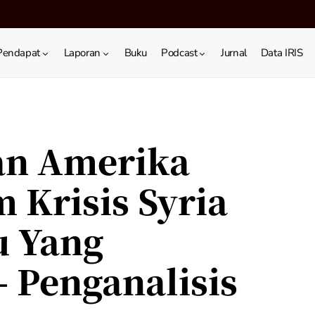
Pendapat
Laporan
Buku
Podcast
Jurnal
Data IRIS
an Amerika
 Krisis Syria
u Yang
 Penganalisis