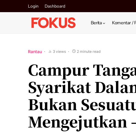
Login
Dashboard
Berita
Komentar / 
Rantau
3 views
2 minute read
Campur Tang
Syarikat Dalam
Bukan Sesuat
Mengejutkan –