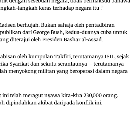
ik dengan sesebuah negara, tidak bermaksud bahawa
ngkah-langkah keras terhadap negara itu .”
Madsen berhujah. Bukan sahaja oleh pentadbiran
publikan dari George Bush, kedua-duanya cuba untuk
ng diterajui oleh Presiden Bashar al-Assad.
habisan oleh kumpulan Takfiri, terutamanya ISIL, sejak
rika Syarikat dan sekutu serantaunya – terutamanya
telah menyokong militan yang beroperasi dalam negara
t ini telah meragut nyawa kira-kira 230,000 orang.
lah dipindahkan akibat daripada konflik ini.