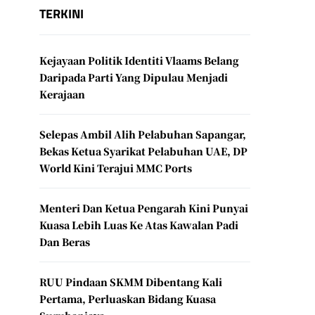
TERKINI
Kejayaan Politik Identiti Vlaams Belang
Daripada Parti Yang Dipulau Menjadi
Kerajaan
Selepas Ambil Alih Pelabuhan Sapangar,
Bekas Ketua Syarikat Pelabuhan UAE, DP
World Kini Terajui MMC Ports
Menteri Dan Ketua Pengarah Kini Punyai
Kuasa Lebih Luas Ke Atas Kawalan Padi
Dan Beras
RUU Pindaan SKMM Dibentang Kali
Pertama, Perluaskan Bidang Kuasa