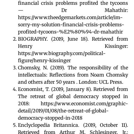
financial crisis problems profited the tycoons
— Dr Mahathir:
https://www.theedgemarkets.com/article/im-
sorry-my-solution-financial-crisis-problems-
profited-tycoons-%E2%80%94-dr-mahathir
BIOGRAPHY. (2019, June 18). Retrieved from
Henry Kissinger:
https://www.biography.com/political-
figure/henry-kissinger
Chomsky, N. (2019). The responsibility of the
intellectuals: Reflections from Noam Chomsky
and others after 50 years . London: UCL Press.
Economist, T. (2019, January 8). Retrieved from
The retreat of global democracy stopped in
2018: https://www.economist.com/graphic-
detail/2019/01/08/the-retreat-of-global-
democracy-stopped-in-2018
Enclyclopedia Britannica. (2019, October 11).
Retrieved from Arthur M. Schlesinger, Jr.: