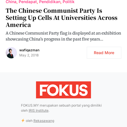
China
Pendapat
Pendidikan
Politik
The Chinese Communist Party Is
Setting Up Cells At Universities Across
America
A Chinese Communist Party flag is displayed at an exhibition
showcasing China’s progress in the past five years…
wafiqazman
Read More
May 2, 2018
FOKUS.MY merupakan sebuah portal yang dimiliki
oleh
IRIS Institute
.
oleh
Rekasawang