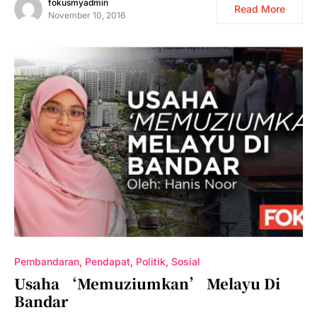
fokusmyadmin
Read More
November 10, 2016
Pembandaran
Pendapat
Politik
Sosial
Usaha ‘memuziumkan’ Melayu Di
Bandar