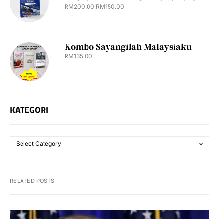
RM
200.00
RM
150.00
Kombo Sayangilah Malaysiaku
RM
135.00
KATEGORI
RELATED POSTS