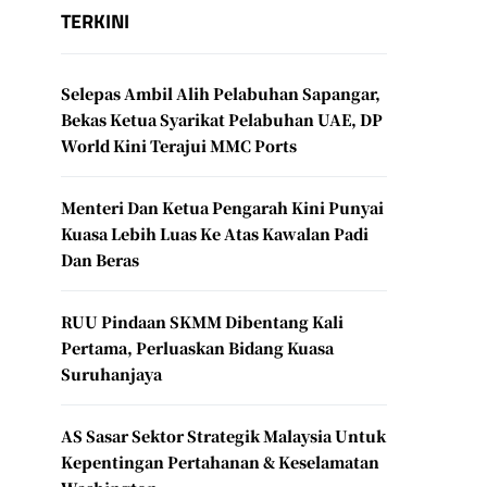
TERKINI
Selepas Ambil Alih Pelabuhan Sapangar,
Bekas Ketua Syarikat Pelabuhan UAE, DP
World Kini Terajui MMC Ports
Menteri Dan Ketua Pengarah Kini Punyai
Kuasa Lebih Luas Ke Atas Kawalan Padi
Dan Beras
RUU Pindaan SKMM Dibentang Kali
Pertama, Perluaskan Bidang Kuasa
Suruhanjaya
AS Sasar Sektor Strategik Malaysia Untuk
Kepentingan Pertahanan & Keselamatan