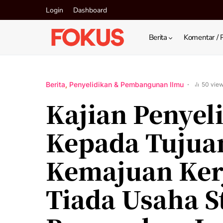
Login
Dashboard
Berita
Komentar / 
Berita
Penyelidikan & Pembangunan Ilmu
50 vie
Kajian Penyel
Kepada Tujua
Kemajuan Ker
Tiada Usaha S