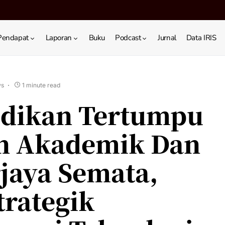
Pendapat
Laporan
Buku
Podcast
Jurnal
Data IRIS
ws
1 minute read
idikan Tertumpu
n Akademik Dan
jaya Semata,
trategik