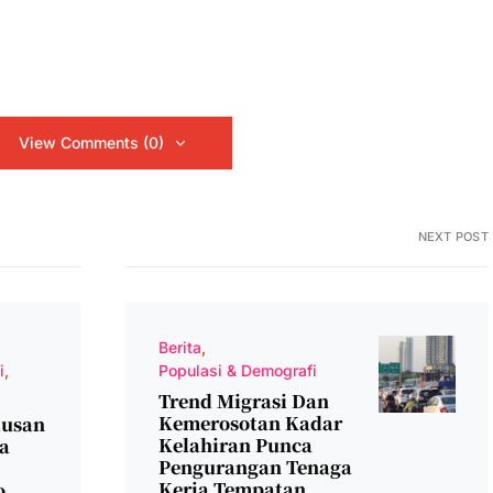
View Comments (0)
NEXT POST
Berita
i
Populasi & Demografi
Trend Migrasi Dan
Kemerosotan Kadar
dusan
Kelahiran Punca
ia
Pengurangan Tenaga
Kerja Tempatan,
o