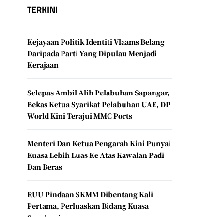
TERKINI
Kejayaan Politik Identiti Vlaams Belang
Daripada Parti Yang Dipulau Menjadi
Kerajaan
Selepas Ambil Alih Pelabuhan Sapangar,
Bekas Ketua Syarikat Pelabuhan UAE, DP
World Kini Terajui MMC Ports
Menteri Dan Ketua Pengarah Kini Punyai
Kuasa Lebih Luas Ke Atas Kawalan Padi
Dan Beras
RUU Pindaan SKMM Dibentang Kali
Pertama, Perluaskan Bidang Kuasa