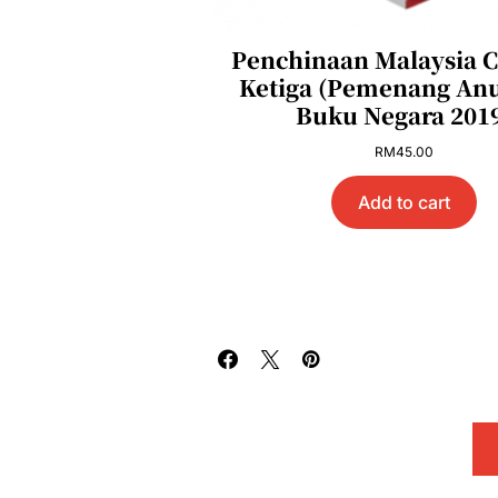
Penchinaan Malaysia 
Ketiga (Pemenang An
Buku Negara 201
RM
45.00
Add to cart