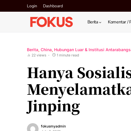
Login
Dashboard
Berita
Komentar / 
Berita
China
Hubungan Luar & Institusi Antarabangs
22 views
1 minute read
Hanya Sosiali
Menyelamatka
Jinping
fokusmyadmin