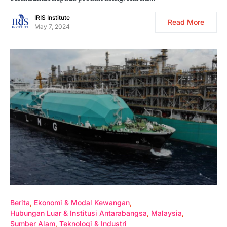
IRIS Institute
Read More
May 7, 2024
Berita
Ekonomi & Modal Kewangan
Hubungan Luar & Institusi Antarabangsa
Malaysia
Sumber Alam
Teknologi & Industri