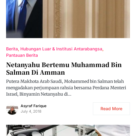
Berita
Hubungan Luar & Institusi Antarabangsa
Pantauan Berita
Netanyahu Bertemu Muhammad Bin
Salman Di Amman
Putera Makhota Arab Saudi, Mohammed bin Salman telah
mengadakan perjumpaan rahsia bersama Perdana Menteri
Israel, Binyamin Netanyahu di…
Asyraf Farique
Read More
July 4, 2018