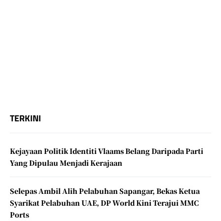
TERKINI
Kejayaan Politik Identiti Vlaams Belang Daripada Parti
Yang Dipulau Menjadi Kerajaan
Selepas Ambil Alih Pelabuhan Sapangar, Bekas Ketua
Syarikat Pelabuhan UAE, DP World Kini Terajui MMC
Ports