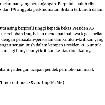
melampau yang berpanjangan. Berpuluh-puluh ribu
a AS dan 179 anggota perkhidmatan Britain terbunuh dalam
kutu asing berprofil tinggi kepada bekas Presiden AS
ncerobohan Iraq, beliau mendapati bahawa legasi beliau
 dengan persoalan-persoalan dan kritikan-kritikan yang
dengan seruan Bush dalam kempen Presiden 2016 untuk
an lagi bunyi-bunyi kritikan ke atas tindakannya
ntikannya dengan ucapan pendek permohonan maaf.
h?time_continue=8&v=uf1mpG6c6hQ