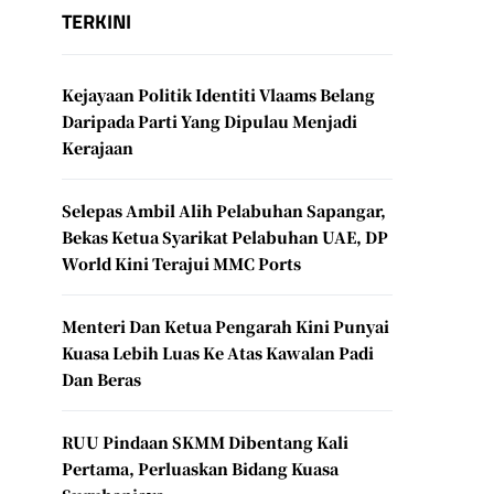
TERKINI
Kejayaan Politik Identiti Vlaams Belang
Daripada Parti Yang Dipulau Menjadi
Kerajaan
Selepas Ambil Alih Pelabuhan Sapangar,
Bekas Ketua Syarikat Pelabuhan UAE, DP
World Kini Terajui MMC Ports
Menteri Dan Ketua Pengarah Kini Punyai
Kuasa Lebih Luas Ke Atas Kawalan Padi
Dan Beras
RUU Pindaan SKMM Dibentang Kali
Pertama, Perluaskan Bidang Kuasa