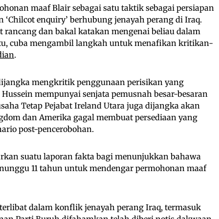
honan maaf Blair sebagai satu taktik sebagai persiapan
 ‘Chilcot enquiry’ berhubung jenayah perang di Iraq.
cot rancang dan bakal katakan mengenai beliau dalam
tu, cuba mengambil langkah untuk menafikan kritikan-
dian
.
 dijangka mengkritik penggunaan perisikan yang
ussein mempunyai senjata pemusnah besar-besaran
usaha Tetap Pejabat Ireland Utara juga dijangka akan
gdom dan Amerika gagal membuat persediaan yang
ario post-pencerobohan.
arkan suatu laporan fakta bagi menunjukkan bahawa
enunggu 11 tahun untuk mendengar permohonan maaf
rlibat dalam konflik jenayah perang Iraq, termasuk
 kanan Parti Buruh difahamkan telah diberi notis dakwaan