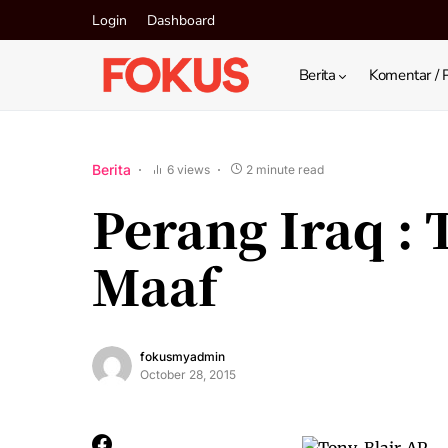
Login
Dashboard
Berita
Komentar / 
Berita
6 views
2 minute read
Perang Iraq :
Maaf
fokusmyadmin
October 28, 2015