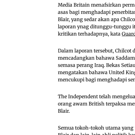
Media Britain menafsirkan permo
asas bagi menghadapi penerbitan
Blair, yang sedar akan apa Chil
laporan ynag ditunggu-tunggu i
kritikan terhadapnya, kata
Guar
Dalam laporan tersebut, Chilcot
mencadangkan bahawa Saddam H
semasa perang Iraq. Bekas Setia
mengatakan bahawa United Kin
mencukupi bagi menghadapi sen
The Independent telah mengelu
orang awam British terpaksa m
Blair.
Semua tokoh-tokoh utama yang te
Blair dan lain-lain ahli politik