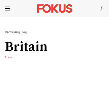
Browsing Tag
Britain
1 post