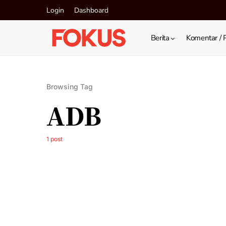
Login
Dashboard
Berita
Komentar / 
Browsing Tag
ADB
1 post