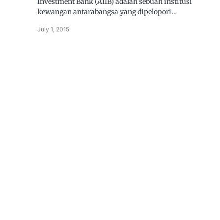
Investment Bank (AIIB) adalah sebuah institusi
kewangan antarabangsa yang dipelopori…
July 1, 2015