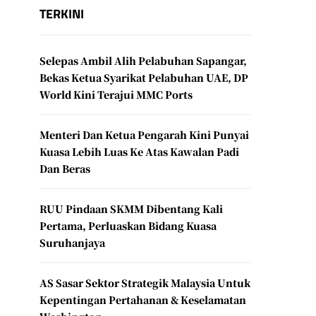
TERKINI
Selepas Ambil Alih Pelabuhan Sapangar,
Bekas Ketua Syarikat Pelabuhan UAE, DP
World Kini Terajui MMC Ports
Menteri Dan Ketua Pengarah Kini Punyai
Kuasa Lebih Luas Ke Atas Kawalan Padi
Dan Beras
RUU Pindaan SKMM Dibentang Kali
Pertama, Perluaskan Bidang Kuasa
Suruhanjaya
AS Sasar Sektor Strategik Malaysia Untuk
Kepentingan Pertahanan & Keselamatan