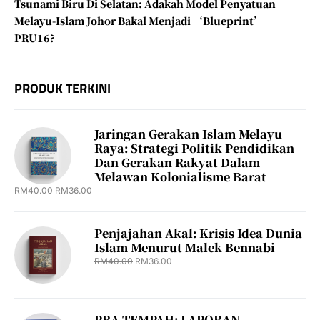
Tsunami Biru Di Selatan: Adakah Model Penyatuan
Melayu-Islam Johor Bakal Menjadi ‘Blueprint’
PRU16?
PRODUK TERKINI
Jaringan Gerakan Islam Melayu
Raya: Strategi Politik Pendidikan
Dan Gerakan Rakyat Dalam
Melawan Kolonialisme Barat
RM
40.00
RM
36.00
Penjajahan Akal: Krisis Idea Dunia
Islam Menurut Malek Bennabi
RM
40.00
RM
36.00
PRA TEMPAH: LAPORAN