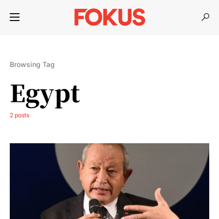
Browsing Tag
Egypt
2 posts