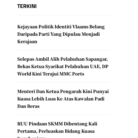
TERKINI
Kejayaan Politik Identiti Vlaams Belang
Daripada Parti Yang Dipulau Menjadi
Kerajaan
Selepas Ambil Alih Pelabuhan Sapangar,
Bekas Ketua Syarikat Pelabuhan UAE, DP
World Kini Terajui MMC Ports
Menteri Dan Ketua Pengarah Kini Punyai
Kuasa Lebih Luas Ke Atas Kawalan Padi
Dan Beras
RUU Pindaan SKMM Dibentang Kali
Pertama, Perluaskan Bidang Kuasa