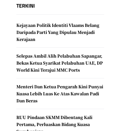
TERKINI
Kejayaan Politik Identiti Vlaams Belang
Daripada Parti Yang Dipulau Menjadi
Kerajaan
Selepas Ambil Alih Pelabuhan Sapangar,
Bekas Ketua Syarikat Pelabuhan UAE, DP
World Kini Terajui MMC Ports
Menteri Dan Ketua Pengarah Kini Punyai
Kuasa Lebih Luas Ke Atas Kawalan Padi
Dan Beras
RUU Pindaan SKMM Dibentang Kali
Pertama, Perluaskan Bidang Kuasa