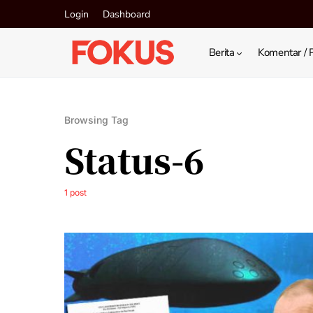
Login
Dashboard
Berita
Komentar / 
Browsing Tag
Status-6
1 post