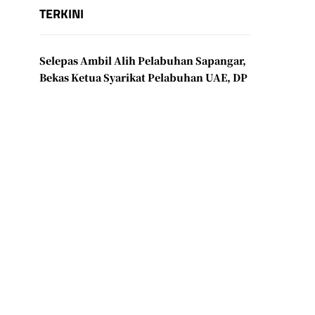
TERKINI
Selepas Ambil Alih Pelabuhan Sapangar,
Bekas Ketua Syarikat Pelabuhan UAE, DP
World Kini Terajui MMC Ports
Menteri Dan Ketua Pengarah Kini Punyai
Kuasa Lebih Luas Ke Atas Kawalan Padi
Dan Beras
RUU Pindaan SKMM Dibentang Kali
Pertama, Perluaskan Bidang Kuasa
Suruhanjaya
AS Sasar Sektor Strategik Malaysia Untuk
Kepentingan Pertahanan & Keselamatan