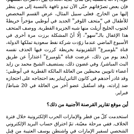
فإن بعض تصرّفاتهم حتّى الآن تبدو تافهة بالنسبة إلى من ينظر
إليها من الخارج. فعلى سبيل المثال، عرض القسم المخصص
للأطفال في “متحف اللوفر” الجديد في أبوظبي مؤخراً خريطةً
لجنوب الخليج أُزيلت منها شبه الجزيرة القطرية. ووصف المتحف
هذا الإغفال بالـ”سهو”، إلّا أنّ المشكلة برزت مرة أخرى في
الأسبوع الماضي عندما زوّدت شركة نفط سعودية تملكها الدولة،
قناة “بلومبرغ” التلفزيونية بخريطة كررت فيها الحذف نفسه
(بعد يوم من ذلك، عرضت قناة “بلوميرغ” اعتذاراً عن طريق
البث المباشر). وفي غضون ذلك، يستضيف الشيخ محمد بن زايد
أعضاء ثانويين محبطين من العائلة المالكة القطرية في أبوظبي؛
وقد غادر أحدهم في كانون الثاني/يناير بعد احتجاجه على احتجازه
ضد إرادته، وقد استُقبل عضو آخر من العائلة في 20 شباط/
فبراير.
أين موقع تقارير القرصنة الأجنبية من ذلك؟
استخدمت كلّ من قطر والإمارات الحرب الإلكترونية خلال فترة
الخلاف. ففي مرحلة معيّنة، تمّ اختراق حساب البريد الإلكتروني
الشخصي لسفير الإمارات في واشنطن يوسف العتيبة من قِبل