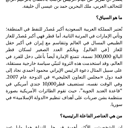
للتحالف العربي، ملك البحرين حمد بن عيسى آل خليفة.
ما هو السياق؟
تُعتبر المملكة العربية السعودية أكبر مُصدّر للنفط في المنطقة؛
وتأتي الإمارات في المرتبة الثانية. أما قطر فهي أكبر مُصدّر للغاز
الطبيعي المسال في العالم وتتقاسم مع إيران في أكبر حقل
للغاز [في العالم]. وبحُكم العدد الصغير لسكان قطر
البالغ
300,000
نسمة، تتمتع الإمارة أيضاً بأعلى دخل للفرد في
العالم، وقد استخدمت هذه الثروة لتبنّي سياسة خارجية مستقلة،
على سبيل المثال دعوة الرئيس الإيراني محمود أحمدي نجاد إلى
قمة دول «مجلس التعاون الخليجي» في الدوحة عام 2007.
وفي الوقت نفسه، تستضيف قطر
10,000
جندي أمريكي في
“قاعدة العديد الجوية”، حيث تقوم الطائرات الأمريكية بصورة
منتظمة بشن ضربات على أهداف تنظيم «الدولة الإسلامية» في
سوريا.
من هي العناصر الفاعلة الرئيسية؟
إن الشخصيتين الأكثر أهمية في حل النزاع هما وليا عهد