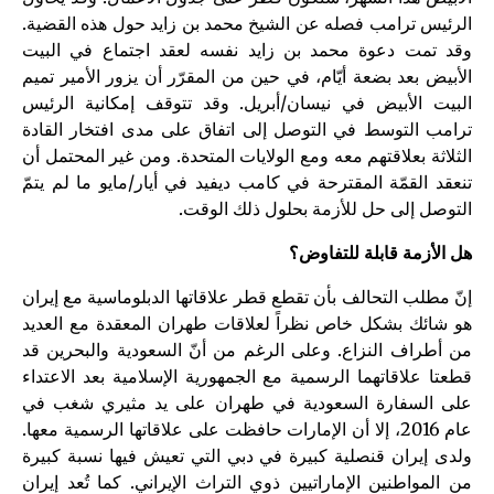
الرئيس ترامب فصله عن الشيخ محمد بن زايد حول هذه القضية.
وقد تمت دعوة محمد بن زايد نفسه لعقد اجتماع في البيت
الأبيض بعد بضعة أيّام، في حين من المقرّر أن يزور الأمير تميم
البيت الأبيض في نيسان/أبريل. وقد تتوقف إمكانية الرئيس
ترامب التوسط في التوصل إلى اتفاق على مدى افتخار القادة
الثلاثة بعلاقتهم معه ومع الولايات المتحدة. ومن غير المحتمل أن
تنعقد القمّة المقترحة في كامب ديفيد في أيار/مايو ما لم يتمّ
التوصل إلى حل للأزمة بحلول ذلك الوقت.
هل الأزمة قابلة للتفاوض؟
إنّ مطلب التحالف بأن تقطع قطر علاقاتها الدبلوماسية مع إيران
هو شائك بشكل خاص نظراً لعلاقات طهران المعقدة مع العديد
من أطراف النزاع. وعلى الرغم من أنّ السعودية والبحرين قد
قطعتا علاقاتهما الرسمية مع الجمهورية الإسلامية بعد الاعتداء
على السفارة السعودية في طهران على يد مثيري شغب في
عام 2016، إلا أن الإمارات حافظت على علاقاتها الرسمية معها.
ولدى إيران قنصلية كبيرة في دبي التي تعيش فيها نسبة كبيرة
من المواطنين الإماراتيين ذوي التراث الإيراني. كما تُعد إيران