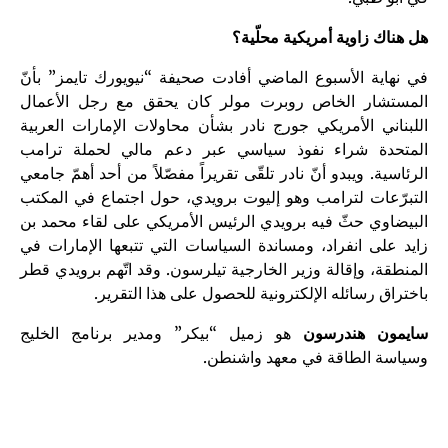
هل هناك زاوية أمريكية محلّية؟
في نهاية الأسبوع الماضي أفادت صحيفة “نيويورك تايمز” بأنّ
المستشار الخاص روبرت مولر كان يحقق مع رجل الأعمال
اللبناني الأمريكي جورج نادر بشأن محاولات الإمارات العربية
المتحدة شراء نفوذ سياسي عبر دعم مالي لحملة ترامب
الرئاسية. ويبدو أنّ نادر تلقّى تقريراً مفصّلاً من أحد أهمّ جامعي
التبرّعات لترامب وهو إليوت برويدي، حول اجتماع في المكتب
البيضاوي حثّ فيه برويدي الرئيس الأمريكي على لقاء محمد بن
زايد على انفراد، ومساندة السياسات التي تتبعها الإمارات في
المنطقة، وإقالة وزير الخارجية تيلرسون. وقد اتّهم برويدي قطر
باختراق رسائله الإلكترونية للحصول على هذا التقرير.
سايمون هندرسون
هو زميل “بيكر” ومدير برنامج الخليج
وسياسة الطاقة في معهد واشنطن.