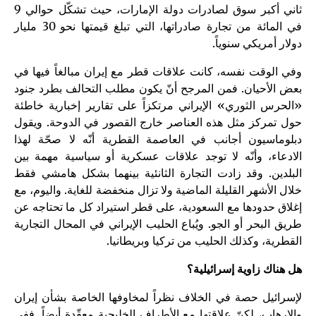
ثاني أكبر سوق لصادرات دولة الإمارات، حيث تشكّل حوالي 9
في المائة من تجارة صادراتها، التي تبلغ قيمتها نحو 30 مليار
دولار أمريكي سنوياً.
وفي الوقت نفسه، كانت علاقات قطر مع إيران مبالغاً فيها في
بعض الأحيان. فمن المرجح أنّ يكون مطلب التحالف بطرد جنود
«الحرس الثوري» الإيراني مرتكزاً على تقارير إخبارية خاطئة
حول تمركز مثل هذه العناصر خارج القصور في الدوحة. ويقول
دبلوماسيون أجانب في العاصمة القطرية أنّه لا صحّة لهذا
الادعاء، وأنّه لا توجد علاقات عسكرية أو سياسية مهمة بين
البلدين. وقد زادت التجارة الثانئية بينهما بشكل هامشي فقط
خلال الأشهر القليلة الماضية ولا تزال منخفضة للغاية. واليوم، مع
إغلاق حدودها مع السعودية، على قطر استيراد كل ما تحتاجه عن
طريق البحر أو الجو. ويُباع الحليب الإيراني في المحال التجارية
القطرية، وكذلك الحليب من تركيا وبريطانيا.
هل هناك زاوية إسرائيلية؟
لإسرائيل حصة في الخلاف نظراً لمخاوفها الخاصة بشأن إيران
والإرهاب، لكنّ علاقتها مع الأطراف الخليجية معقّدة أيضاً. ففي