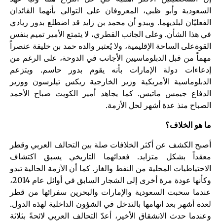
السعودية وأبو ظبي، المعروفان على التوالي بأنهما القائدان
الفعليّان لبلديهما. ويبدو أن محمد بن زايد قد اضطلع بدور ريادي
في هذا الشأن. وعلى الجانب القطري، لا يتمتع الأمير تميم بنفس
القوةعلى الساحة الإقليمية، ولا يُعتبر والده حمد بن خليفة عنصراً
مهماً من قبل الدبلوماسيين الأجانب في الدوحة، على الرغم من
إدعاءات دولة الإمارات بأنه يقوم بدور حاسم. ويتزعم
الدبلوماسية الأمريكية وزير الخارجية ريكس تيلرسون ووزير
الدفاع جيمس ماتيس. كما يجاهد أمير الكويت صباح الأحمد
الصباح منذ عدة أشهر لحل الأزمة.
ما هو الخلاف؟
أصبح الكشف عن أكثر الخلافات صلة بين التحالف العربي وقطر
معقداً بشكل متزايد. فعدائهما التاريخي يسبق اكتشاف
الاحتياطيات المحلية من النفط والغاز. كما أن الأزمة الحالية تبدو
وكأنها عودة مرة أخرى إلى الشجار السابق في أوائل عام 2014،
عندما سحبت السعودية والإمارات والبحرين سفرائها من قطر
لعدة أشهر بعد اتهامها بالتدخل في الشؤون الداخلية لهذه الدول.
وعندما حدث الانشقاق الأخير، أعدّ التحالف العربي لائحةً بثلاثة