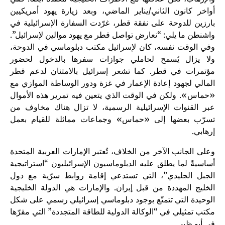
أواخر كانون الثاني/يناير الماضي، وبعد زيارة يهود أمريكيين
بارزين للدوحة على نفقة قطر، غرّدت السفارة الإسرائيلية في
واشنطن ما يلي: “نعارض تواصل قطر مع يهود موالين لإسرائيل”.
وفي الوقت نفسه، كان لإسرائيل مكتب دبلوماسي في الدوحة،
ولا يزال يُسمح لحاملي جوازات سفرها بالدخول لحضور
مؤتمرات في قطر. كما تشعر إسرائيل بالامتنان لدعم قطر
المالي لجهود إعادة الإعمار في غزة ودور الوساطة الموازي مع
«حماس». ولكن في الوقت الذي يتعين فيه تمرير هذه الأموال
عبر القنوات الإسرائيلية الرسمية، لا تزال هناك مخاوف من
تسرّب بعضها إلى «حماس» وجماعات مماثلة للقيام بعمل
إرهابي.
وعلى الجانب الآخر من الخلاف، تُعتبر الإمارات العربية المتحدة
أساسيةً لما يطلق عليه الدبلوماسيون الإسرائيليون “استراتيجية
الجبل الجليدي”، التي تستدعي إقامة روابط سرّية مع دول
الخليج المهددة من قبل إيران. والإمارات هي الدولة الخليجية
الوحيدة التي تتمتّع بوجود دبلوماسي إسرائيلي رسمي على شكل
مكتب تمثيلي في “الوكالة الدولية للطاقة المتجددة” التي مقرّها
في أبو ظبي.