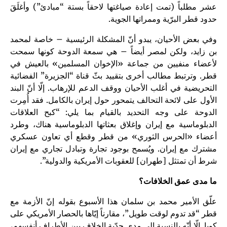
عشر مطلباً (تمت إعادة صياغتها لاحقاً بستة “مبادئ”) وأغلَقَ
حدود قطر البرّية وممراتها الجوية.
وفي بعض الأحيان، يبدو أنّ المشكلة الرئيسية – خاصة لمحمد
بن زايد، ولكن لمصر أيضاً – هي سمعة الدوحة كونها سمحت
لأعضاء منفيين من جماعة «الإخوان المسلمين» بالعيش في
قطر. وترتبط مطالب أخرى بتقييد بثّ قناة “الجزيرة” الفضائية
التحريضية في أغلب الأحيان ووقف الدعم للإرهاب. إلّا أنّ البند
الأول على لائحة التحالف يتمحور حول إيران بالكامل. فقد أُمِرت
الدوحة على وجه التحديد بالقيام بما يلي: “كبح العلاقات
الدبلوماسية مع إيران وإغلاق بعثاتها الدبلوماسية هناك، وطرد
أعضاء «الحرس الثوري» من قطر وقطع أي تعاون عسكري
مشترك مع إيران. ويُسمح بوجود تجارة وتبادل تجاري مع إيران
شرط أن تمتثل [طهران] للعقوبات الأمريكية والدولية”.
ما مدى عمق الخلافات؟
علّق الأمير محمد بن سلمان هذا الأسبوع بقوله إنّ الأزمة مع
قطر “قد تدوم لوقت طويل”، مقارناً إيّاها بالحصار الأمريكي على
كوبا. إلّا أنّه بالنسبة إلى مدى جدّية الخلاف بين الأطراف أنفسهم،