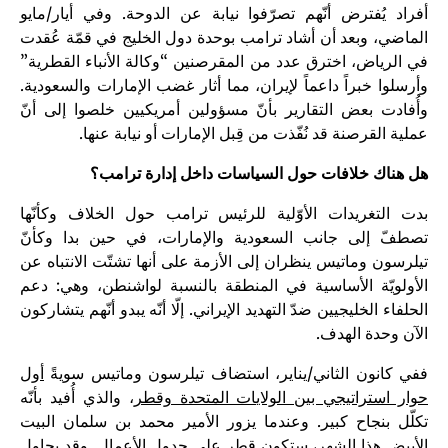
أفراد يُفترض أنّهم تصرّفوا نيابة عن الدوحة. وفي أيار/مايو
الماضي، وبعد أن أشاد ترامب بوحدة دول الخليج في قمّة عُقدت
في الرياض، اخترق عدد من المقرصنين “وكالة الأنباء القطرية”
وأرسلوا خبراً داعماً لإيران، مما أثار غضب الإمارات والسعودية.
وأُفادت بعض التقارير بأنّ مسؤولين أمريكيين خلصوا إلى أنّ
عملية القرصنة قد نُفّذت من قِبل الإمارات أو نيابة عنها.
هل هناك خلافات حول السياسات داخل إدارة ترامب؟
بدت التغريدات الأوّلية للرئيس ترامب حول الخلاف وكأنّها
تصطفّ إلى جانب السعودية والإمارات، في حين بدا وكأنّ
تيلرسون وماتيس ينظران إلى الأزمة على أنها تشتّت الانتباه عن
الأولويّة الأساسية في المنطقة بالنسبة لواشنطن، وهي: دعم
الحلفاء الخليجيين ضدّ التهديد الإيراني. إلّا أنّه يبدو أنّهم يتشاركون
الآن وحدة الهدف.
ففي كانون الثاني/يناير، استضاف تيلرسون وماتيس سويةً
أول
حوار استراتيجي بين الولايات المتحدة وقطر
، والذي أُفيد بأنّه
تكلّل بنجاح كبير. وعندما يزور الأمير محمد بن سلمان البيت
الأبيض هذا الشهر، ستكون قطر على جدول الأعمال. وقد يحاول