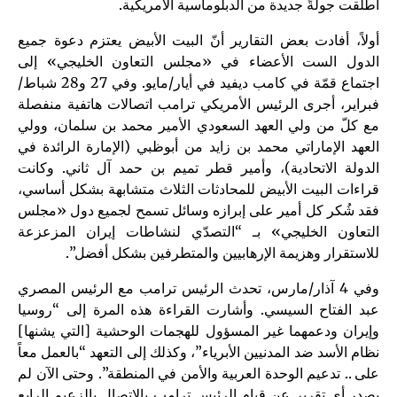
أطلقت جولةً جديدة من الدبلوماسية الأمريكية.
أولاً، أفادت بعض التقارير أنّ البيت الأبيض يعتزم دعوة جميع
الدول الست الأعضاء في «مجلس التعاون الخليجي» إلى
اجتماع قمّة في كامب ديفيد في أيار/مايو. وفي 27 و28 شباط/
فبراير، أجرى الرئيس الأمريكي ترامب اتصالات هاتفية منفصلة
مع كلّ من ولي العهد السعودي الأمير محمد بن سلمان، وولي
العهد الإماراتي محمد بن زايد من أبوظبي (الإمارة الرائدة في
الدولة الاتحادية)، وأمير قطر تميم بن حمد آل ثاني. وكانت
قراءات البيت الأبيض للمحادثات الثلاث متشابهة بشكل أساسي،
فقد شُكر كل أمير على إبرازه وسائل تسمح لجميع دول «مجلس
التعاون الخليجي» بـ “التصدّي لنشاطات إيران المزعزعة
للاستقرار وهزيمة الإرهابيين والمتطرفين بشكل أفضل”.
وفي 4 آذار/مارس، تحدث الرئيس ترامب مع الرئيس المصري
عبد الفتاح السيسي. وأشارت القراءة هذه المرة إلى “روسيا
وإيران ودعمهما غير المسؤول للهجمات الوحشية [التي يشنها]
نظام الأسد ضد المدنيين الأبرياء”، وكذلك إلى التعهد “بالعمل معاً
على .. تدعيم الوحدة العربية والأمن في المنطقة”. وحتى الآن لم
يصدر أي تقرير عن قيام الرئيس ترامب بالاتصال بالزعيم الرابع