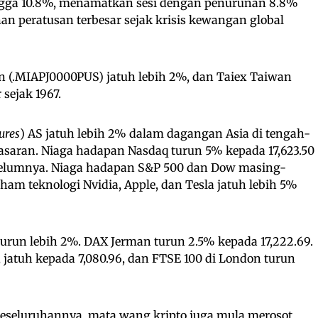
hingga 10.8%, menamatkan sesi dengan penurunan 8.8%
nan peratusan terbesar sejak krisis kewangan global
an (.MIAPJ0000PUS) jatuh lebih 2%, dan Taiex Taiwan
 sejak 1967.
ures
) AS jatuh lebih 2% dalam dagangan Asia di tengah-
asaran. Niaga hadapan Nasdaq turun 5% kepada 17,623.50
ebelumnya. Niaga hadapan S&P 500 dan Dow masing-
ham teknologi Nvidia, Apple, dan Tesla jatuh lebih 5%
turun lebih 2%. DAX Jerman turun 2.5% kepada 17,222.69.
 jatuh kepada 7,080.96, dan FTSE 100 di London turun
keseluruhannya, mata wang kripto juga mula merosot.