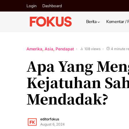
Login
Dashboard
Berita
Komentar / 
Amerika
Asia
Pendapat
108 views
4 minute r
Apa Yang Men
Kejatuhan Sa
Mendadak?
editorfokus
August 6, 2024