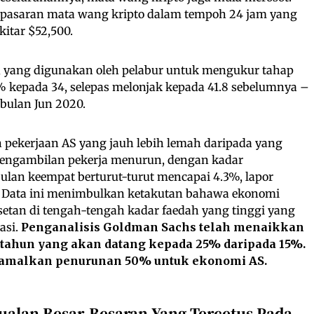
ri pasaran mata wang kripto dalam tempoh 24 jam yang
kitar $52,500.
IX), yang digunakan oleh pelabur untuk mengukur tahap
% kepada 34, selepas melonjak kepada 41.8 sebelumnya –
 bulan Jun 2020.
n pekerjaan AS yang jauh lebih lemah daripada yang
 Pengambilan pekerja menurun, dengan kadar
lan keempat berturut-turut mencapai 4.3%, lapor
. Data ini menimbulkan ketakutan bahawa ekonomi
etan di tengah-tengah kadar faedah yang tinggi yang
asi.
Penganalisis Goldman Sachs telah menaikkan
 tahun yang akan datang kepada 25% daripada 15%.
ramalkan penurunan 50% untuk ekonomi AS.
ualan Besar-Besaran Yang Tercetus Pada