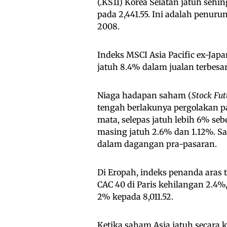
(.KS11) Korea Selatan jatuh se
pada 2,441.55. Ini adalah penuru
2008.
Indeks MSCI Asia Pacific ex-Jap
jatuh 8.4% dalam jualan terbesar
Niaga hadapan saham (
Stock Fut
tengah berlakunya pergolakan p
mata, selepas jatuh lebih 6% s
masing jatuh 2.6% dan 1.12%. Sa
dalam dagangan pra-pasaran.
Di Eropah, indeks penanda aras 
CAC 40 di Paris kehilangan 2.4%,
2% kepada 8,011.52.
Ketika saham Asia jatuh secara 