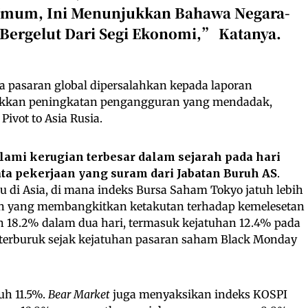
Umum, Ini Menunjukkan Bahawa Negara-
Bergelut Dari Segi Ekonomi,” Katanya.
ra pasaran global dipersalahkan kepada laporan
ukkan peningkatan pengangguran yang mendadak,
ivot to Asia Rusia.
ami kerugian terbesar dalam sejarah pada hari
ata pekerjaan yang suram dari Jabatan Buruh AS
.
ku di Asia, di mana indeks Bursa Saham Tokyo jatuh lebih
n yang membangkitkan ketakutan terhadap kemelesetan
uh 18.2% dalam dua hari, termasuk kejatuhan 12.4% pada
i terburuk sejak kejatuhan pasaran saham Black Monday
uh 11.5%.
Bear Market
juga menyaksikan indeks KOSPI