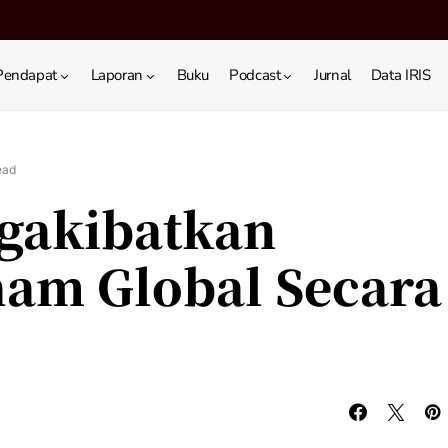
Pendapat
Laporan
Buku
Podcast
Jurnal
Data IRIS
ead
gakibatkan
ham Global Secara