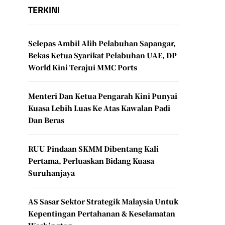
TERKINI
Selepas Ambil Alih Pelabuhan Sapangar,
Bekas Ketua Syarikat Pelabuhan UAE, DP
World Kini Terajui MMC Ports
Menteri Dan Ketua Pengarah Kini Punyai
Kuasa Lebih Luas Ke Atas Kawalan Padi
Dan Beras
RUU Pindaan SKMM Dibentang Kali
Pertama, Perluaskan Bidang Kuasa
Suruhanjaya
AS Sasar Sektor Strategik Malaysia Untuk
Kepentingan Pertahanan & Keselamatan