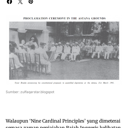
Sumber: zulfaqarstar.blogspot
Walaupun ‘Nine Cardinal Principles’ yang dimeterai
semasa zaman penjajahan Rajah Inggeris kelihatan