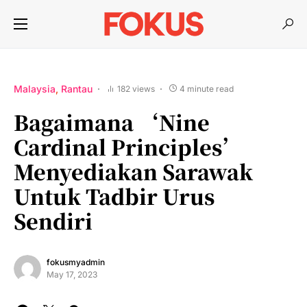
Malaysia
Rantau
182 views
4 minute read
Bagaimana ‘Nine
Cardinal Principles’
Menyediakan Sarawak
Untuk Tadbir Urus
Sendiri
fokusmyadmin
May 17, 2023