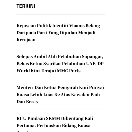
TERKINI
Kejayaan Politik Identiti Vlaams Belang
Daripada Parti Yang Dipulau Menjadi
Kerajaan
Selepas Ambil Alih Pelabuhan Sapangar,
Bekas Ketua Syarikat Pelabuhan UAE, DP
World Kini Terajui MMC Ports
Menteri Dan Ketua Pengarah Kini Punyai
Kuasa Lebih Luas Ke Atas Kawalan Padi
Dan Beras
RUU Pindaan SKMM Dibentang Kali
Pertama, Perluaskan Bidang Kuasa