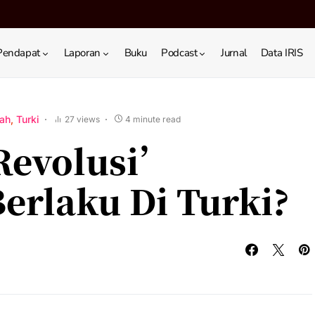
Pendapat
Laporan
Buku
Podcast
Jurnal
Data IRIS
ah
Turki
27 views
4 minute read
Revolusi’
erlaku Di Turki?