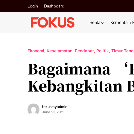
Login
Dashboard
Berita
Komentar / 
Ekonomi
Keselamatan
Pendapat
Politik
Timur Teng
Bagaimana ‘
Kebangkitan B
fokusmyadmin
June 21, 2021