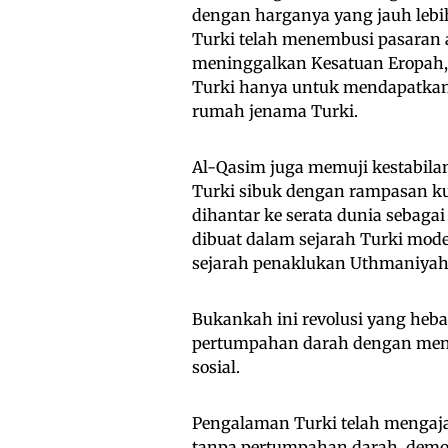
dengan harganya yang jauh lebi
Turki telah menembusi pasaran 
meninggalkan Kesatuan Eropah,
Turki hanya untuk mendapatkan
rumah jenama Turki.
Al-Qasim juga memuji kestabilan 
Turki sibuk dengan rampasan kua
dihantar ke serata dunia sebaga
dibuat dalam sejarah Turki mod
sejarah penaklukan Uthmaniyah
Bukankah ini revolusi yang hebat
pertumpahan darah dengan meng
sosial.
Pengalaman Turki telah mengajar
tanpa pertumpahan darah, demons