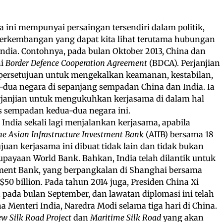
ini mempunyai persaingan tersendiri dalam politik,
erkembangan yang dapat kita lihat terutama hubungan
India. Contohnya, pada bulan Oktober 2013, China dan
ni
Border Defence Cooperation Agreement
(BDCA). Perjanjian
persetujuan untuk mengekalkan keamanan, kestabilan,
-dua negara di sepanjang sempadan China dan India. Ia
janjian untuk mengukuhkan kerjasama di dalam hal
s sempadan kedua-dua negara ini.
India sekali lagi menjalankan kerjasama, apabila
e Asian Infrastructure Investment Bank
(AIIB) bersama 18
juan kerjasama ini dibuat tidak lain dan tidak bukan
payaan World Bank. Bahkan, India telah dilantik untuk
ment Bank, yang berpangkalan di Shanghai bersama
50 billion. Pada tahun 2014 juga, Presiden China Xi
 pada bulan September, dan lawatan diplomasi ini telah
a Menteri India, Naredra Modi selama tiga hari di China.
w Silk Road Project
dan
Maritime Silk Road
yang akan