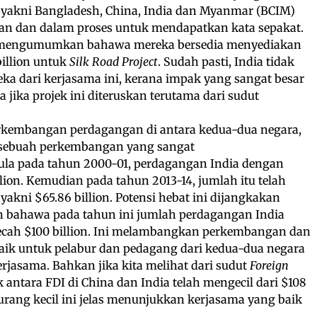
 yakni Bangladesh, China, India dan Myanmar (BCIM)
an dan dalam proses untuk mendapatkan kata sepakat.
ah mengumumkan bahawa mereka bersedia menyediakan
illion untuk
Silk Road Project
. Sudah pasti, India tidak
a dari kerjasama ini, kerana impak yang sangat besar
ia jika projek ini diteruskan terutama dari sudut
perkembangan perdagangan di antara kedua-dua negara,
 sebuah perkembangan yang sangat
a pada tahun 2000-01, perdagangan India dengan
lion. Kemudian pada tahun 2013-14, jumlah itu telah
 yakni $65.86 billion. Potensi hebat ini dijangkakan
n bahawa pada tahun ini jumlah perdagangan India
cah $100 billion. Ini melambangkan perkembangan dan
aik untuk pelabur dan pedagang dari kedua-dua negara
rjasama. Bahkan jika kita melihat dari sudut
Foreign
k antara FDI di China dan India telah mengecil dari $108
 Jurang kecil ini jelas menunjukkan kerjasama yang baik
.