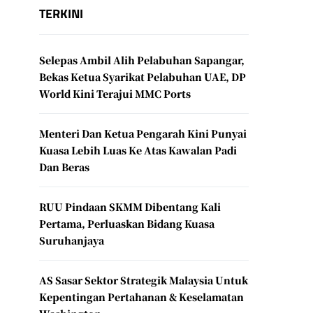
TERKINI
Selepas Ambil Alih Pelabuhan Sapangar,
Bekas Ketua Syarikat Pelabuhan UAE, DP
World Kini Terajui MMC Ports
Menteri Dan Ketua Pengarah Kini Punyai
Kuasa Lebih Luas Ke Atas Kawalan Padi
Dan Beras
RUU Pindaan SKMM Dibentang Kali
Pertama, Perluaskan Bidang Kuasa
Suruhanjaya
AS Sasar Sektor Strategik Malaysia Untuk
Kepentingan Pertahanan & Keselamatan