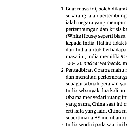
Buat masa ini, boleh dika
sekarang ialah pertembunga
ialah negara yang mempunya
pertembungan dan krisis be
(White House) seperti bia
kepada India. Hal ini tida
dari India untuk berhadap
masa ini, India memiliki 90
100-120
nuclear warheads
. I
Pentadbiran Obama mahu m
dan menahan perkembangan 
sebagai sebuah gerakan yan
India sebanyak dua kali u
Obama menyedari ruang ini
yang sama, China saat ini
erti kata yang lain, China 
sepertimana AS membantu 
India sendiri pada saat ini