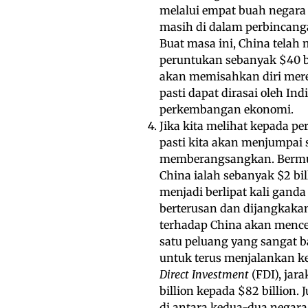
melalui empat buah negara
masih di dalam perbincang
Buat masa ini, China tel
peruntukan sebanyak $40 b
akan memisahkan diri merek
pasti dapat dirasai oleh Ind
perkembangan ekonomi.
Jika kita melihat kepada 
pasti kita akan menjumpai
memberangsangkan. Bermul
China ialah sebanyak $2 bil
menjadi berlipat kali ganda
berterusan dan dijangkaka
terhadap China akan mence
satu peluang yang sangat b
untuk terus menjalankan ke
Direct Investment
(FDI), jara
billion kepada $82 billion.
di antara kedua-dua negara