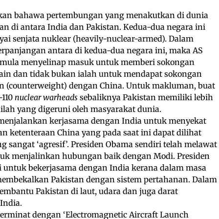
takan bahawa pertembungan yang menakutkan di dunia
n di antara India dan Pakistan. Kedua-dua negara ini
i senjata nuklear (heavily-nuclear-armed). Dalam
rpanjangan antara di kedua-dua negara ini, maka AS
sa mula menyelinap masuk untuk memberi sokongan
k lain dan tidak bukan ialah untuk mendapat sokongan
an (counterweight) dengan China. Untuk makluman, buat
-110
nuclear warheads
sebaliknya Pakistan memiliki lebih
nilah yang digeruni oleh masyarakat dunia.
enjalankan kerjasama dengan India untuk menyekat
ketenteraan China yang pada saat ini dapat dilihat
g sangat ‘agresif’. Presiden Obama sendiri telah melawat
ntuk menjalinkan hubungan baik dengan Modi. Presiden
 untuk bekerjasama dengan India kerana dalam masa
 membekalkan Pakistan dengan sistem pertahanan. Dalam
membantu Pakistan di laut, udara dan juga darat
India.
 berminat dengan ‘Electromagnetic Aircraft Launch