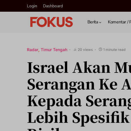
Login
Dashboard
Berita
Komentar / 
Radar
Timur Tengah
20 views
1 minute read
Israel Akan M
Serangan Ke A
Kepada Seran
Lebih Spesifi