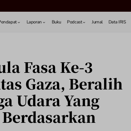
Pendapat
Laporan
Buku
Podcast
Jurnal
Data IRIS
ula Fasa Ke-3
tas Gaza, Beralih
ga Udara Yang
k Berdasarkan