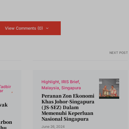
View Comments (0)
NEXT POST
Highlight
IRIS Brief
Tadbir
Malaysia
Singapura
ar
Peranan Zon Ekonomi
Khas Johor-Singapura
wak
(JS-SEZ) Dalam
Memenuhi Keperluan
Nasional Singapura
arbon
ahu
June 26, 2024