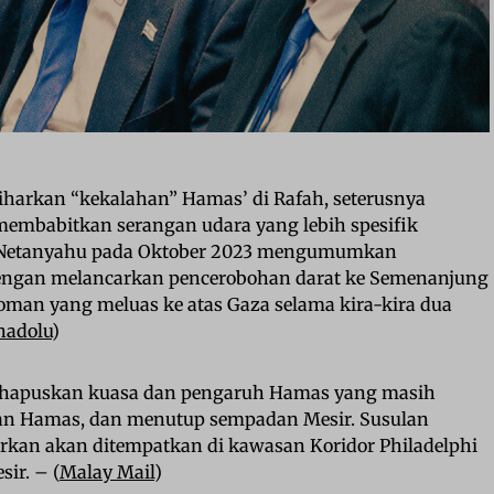
harkan “kekalahan” Hamas’ di Rafah, seterusnya
embabitkan serangan udara yang lebih spesifik
. Netanyahu pada Oktober 2023 mengumumkan
dengan melancarkan pencerobohan darat ke Semenanjung
man yang meluas ke atas Gaza selama kira-kira dua
nadolu
)
nghapuskan kuasa dan pengaruh Hamas yang masih
an Hamas, dan menutup sempadan Mesir. Susulan
aporkan akan ditempatkan di kawasan Koridor Philadelphi
ir. – (
Malay Mail
)