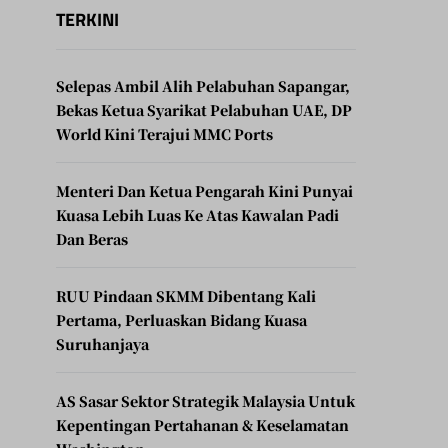
TERKINI
Selepas Ambil Alih Pelabuhan Sapangar,
Bekas Ketua Syarikat Pelabuhan UAE, DP
World Kini Terajui MMC Ports
Menteri Dan Ketua Pengarah Kini Punyai
Kuasa Lebih Luas Ke Atas Kawalan Padi
Dan Beras
RUU Pindaan SKMM Dibentang Kali
Pertama, Perluaskan Bidang Kuasa
Suruhanjaya
AS Sasar Sektor Strategik Malaysia Untuk
Kepentingan Pertahanan & Keselamatan