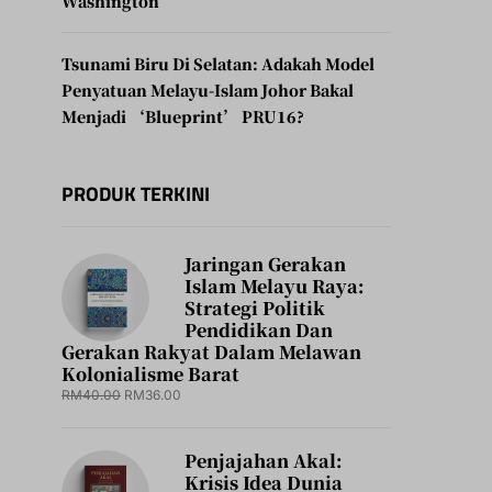
Washington
Tsunami Biru Di Selatan: Adakah Model
Penyatuan Melayu-Islam Johor Bakal
Menjadi ‘Blueprint’ PRU16?
PRODUK TERKINI
Jaringan Gerakan
Islam Melayu Raya:
Strategi Politik
Pendidikan Dan
Gerakan Rakyat Dalam Melawan
Kolonialisme Barat
RM
40.00
RM
36.00
Penjajahan Akal:
Krisis Idea Dunia