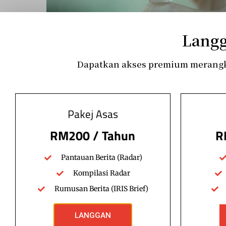
Langg
Radar
RADAR 2021 (Edisi 46)
Dapatkan akses premium merangku
Tarikh Berita: 18-20 Jun 2021 1) FDI Malaysia jatuh
menjunam cecah 55% kepada RM 14.6 bilion bagi
tahun…
Pakej Asas
Unit Analisis IRIS
Read More
June 20, 2021
RM200 / Tahun
R
Pantauan Berita (Radar)
Kompilasi Radar
Rumusan Berita (IRIS Brief)
LANGGAN