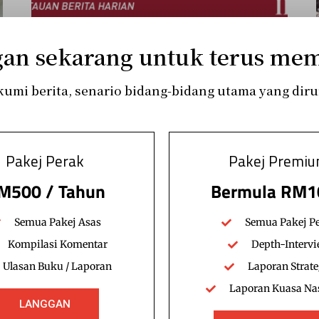
an sekarang untuk terus me
Radar
RADAR EDISI 99
mi berita, senario bidang-bidang utama yang diru
[membership level=”1″] RADAR EDISI 9912 Dis 2019 -
DALAM NEGARA- Politik 1. Seruan anggap Dun
sarawak sebagai pemutus undang-undang…
Pakej Perak
Pakej Premi
wafiqazman
Read More
December 12, 2019
M500 / Tahun
Bermula RM1
Semua Pakej Asas
Semua Pakej P
Kompilasi Komentar
Depth-Interv
Ulasan Buku / Laporan
Laporan Strate
Laporan Kuasa Na
LANGGAN