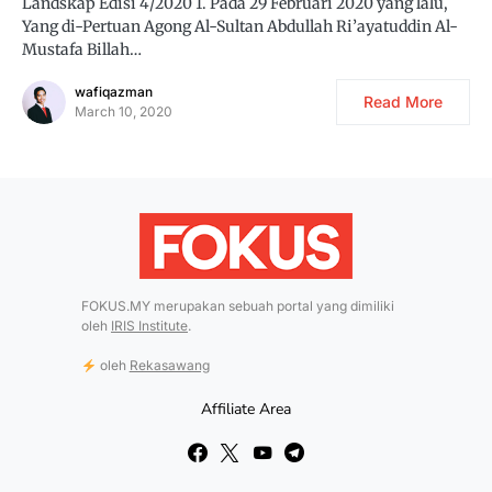
Landskap Edisi 4/2020 1. Pada 29 Februari 2020 yang lalu,
Yang di-Pertuan Agong Al-Sultan Abdullah Ri’ayatuddin Al-
Mustafa Billah…
wafiqazman
Read More
March 10, 2020
FOKUS.MY merupakan sebuah portal yang dimiliki
oleh
IRIS Institute
.
oleh
Rekasawang
Affiliate Area