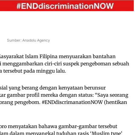
Sumber: Anadolu Agency
asyarakat Islam Filipina menyuarakan bantahan
gi menggambarkan ciri-ciri suspek pengeboman sebuah
 tersebut pada minggu lalu.
ial yang berang dengan kenyataan berunsur
ar gambar profil mereka dengan status: “Saya seorang
seorang pengebom. #ENDdiscrimanationNOW (hentikan
Moro menyatakan bahawa gambar-gambar tersebut
lam dalam menyangkal tuduhan rasis ‘Muslim type’