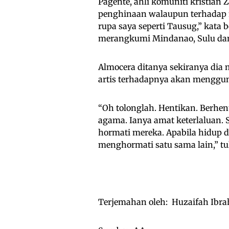
Pagente, ahli komuniti kristian
penghinaan walaupun terhadap m
rupa saya seperti Tausug,” kata
merangkumi Mindanao, Sulu dan P
Almocera ditanya sekiranya di
artis terhadapnya akan menggu
“Oh tolonglah. Hentikan. Berhe
agama. Ianya amat keterlaluan
hormati mereka. Apabila hidup d
menghormati satu sama lain,” tul
Terjemahan oleh: Huzaifah Ibr