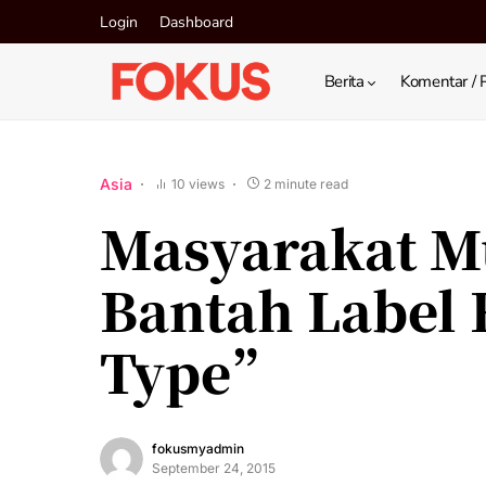
Login
Dashboard
Berita
Komentar / 
Asia
10 views
2 minute read
Masyarakat Mu
Bantah Label 
Type”
fokusmyadmin
September 24, 2015