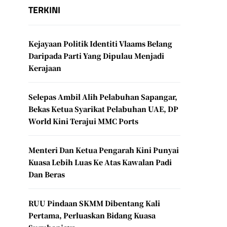
TERKINI
Kejayaan Politik Identiti Vlaams Belang
Daripada Parti Yang Dipulau Menjadi
Kerajaan
Selepas Ambil Alih Pelabuhan Sapangar,
Bekas Ketua Syarikat Pelabuhan UAE, DP
World Kini Terajui MMC Ports
Menteri Dan Ketua Pengarah Kini Punyai
Kuasa Lebih Luas Ke Atas Kawalan Padi
Dan Beras
RUU Pindaan SKMM Dibentang Kali
Pertama, Perluaskan Bidang Kuasa