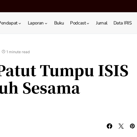
Pendapat
Laporan
Buku
Podcast
Jurnal
Data IRIS
1 minute read
 Patut Tumpu ISIS
uh Sesama