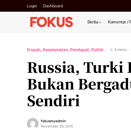
Login
Dashboard
Berita
Komentar / 
Eropah
Keselamatan
Pendapat
Politik
3 views
Russia, Turki
Bukan Bergad
Sendiri
fokusmyadmin
November 28, 2015