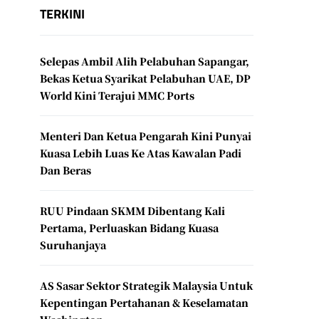
TERKINI
Selepas Ambil Alih Pelabuhan Sapangar,
Bekas Ketua Syarikat Pelabuhan UAE, DP
World Kini Terajui MMC Ports
Menteri Dan Ketua Pengarah Kini Punyai
Kuasa Lebih Luas Ke Atas Kawalan Padi
Dan Beras
RUU Pindaan SKMM Dibentang Kali
Pertama, Perluaskan Bidang Kuasa
Suruhanjaya
AS Sasar Sektor Strategik Malaysia Untuk
Kepentingan Pertahanan & Keselamatan