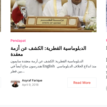
Pendapat
الدبلوماسية القطرية: الكشف عن أزمة
معقدة
الدبلوماسية القطرية: الكشف عن أزمة معقدة سايمون
هندرسون متاح أيضاً في English منذ اندلاع الخلاف الدبلوماسي
بين قطر…
Asyraf Farique
Read More
April 9, 2018