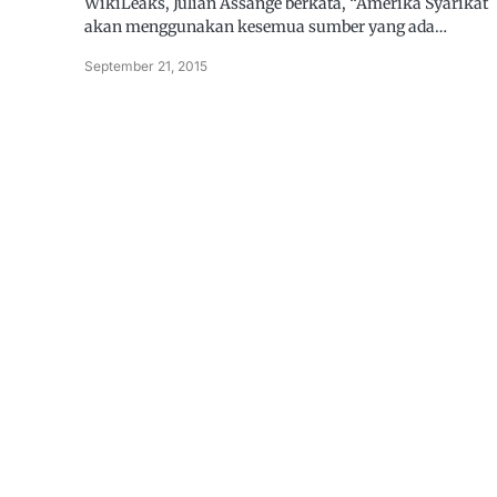
WikiLeaks, Julian Assange berkata, “Amerika Syarikat
akan menggunakan kesemua sumber yang ada…
September 21, 2015