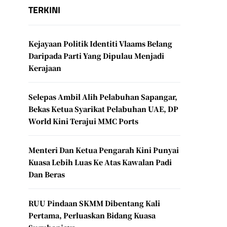
TERKINI
Kejayaan Politik Identiti Vlaams Belang
Daripada Parti Yang Dipulau Menjadi
Kerajaan
Selepas Ambil Alih Pelabuhan Sapangar,
Bekas Ketua Syarikat Pelabuhan UAE, DP
World Kini Terajui MMC Ports
Menteri Dan Ketua Pengarah Kini Punyai
Kuasa Lebih Luas Ke Atas Kawalan Padi
Dan Beras
RUU Pindaan SKMM Dibentang Kali
Pertama, Perluaskan Bidang Kuasa