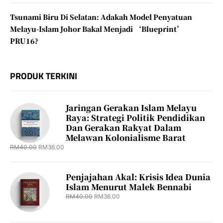
Tsunami Biru Di Selatan: Adakah Model Penyatuan
Melayu-Islam Johor Bakal Menjadi ‘Blueprint’
PRU16?
PRODUK TERKINI
Jaringan Gerakan Islam Melayu
Raya: Strategi Politik Pendidikan
Dan Gerakan Rakyat Dalam
Melawan Kolonialisme Barat
RM
40.00
RM
36.00
Penjajahan Akal: Krisis Idea Dunia
Islam Menurut Malek Bennabi
RM
40.00
RM
36.00