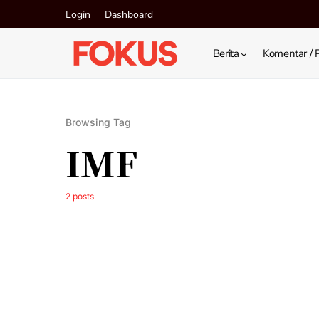
Login
Dashboard
Berita
Komentar / 
Browsing Tag
IMF
2 posts