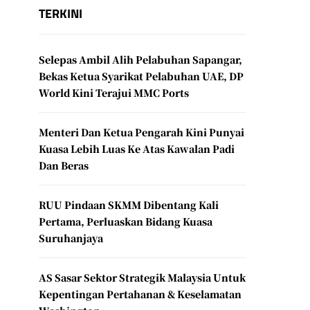
TERKINI
Selepas Ambil Alih Pelabuhan Sapangar,
Bekas Ketua Syarikat Pelabuhan UAE, DP
World Kini Terajui MMC Ports
Menteri Dan Ketua Pengarah Kini Punyai
Kuasa Lebih Luas Ke Atas Kawalan Padi
Dan Beras
RUU Pindaan SKMM Dibentang Kali
Pertama, Perluaskan Bidang Kuasa
Suruhanjaya
AS Sasar Sektor Strategik Malaysia Untuk
Kepentingan Pertahanan & Keselamatan